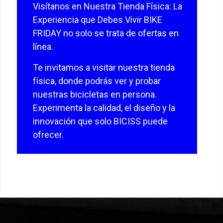
Visítanos en Nuestra Tienda Física: La
Experiencia que Debes Vivir BIKE
FRIDAY no solo se trata de ofertas en
línea.
Te invitamos a visitar nuestra tienda
física, donde podrás ver y probar
nuestras bicicletas en persona.
Experimenta la calidad, el diseño y la
innovación que solo BICISS puede
ofrecer.