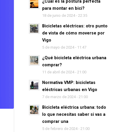
¿Cuál es la postura perfecta
para montar en bici?
18 de junio de 2024 - 22:35
Bicicletas eléctricas: otro punto
de vista de cómo moverse por
Vigo
5 de mayo de 2024 - 11:47
¿Qué bicicleta eléctrica urbana
comprar?
11 de abril de 2024 - 21:00
Normativa VMP: bicicletas
eléctricas urbanas en Vigo
7 de marzo de 2024 - 21:00
Bicicleta eléctrica urbana: todo
lo que necesitas saber si vas a
comprar una
5 de febrero de 2024 - 21:00